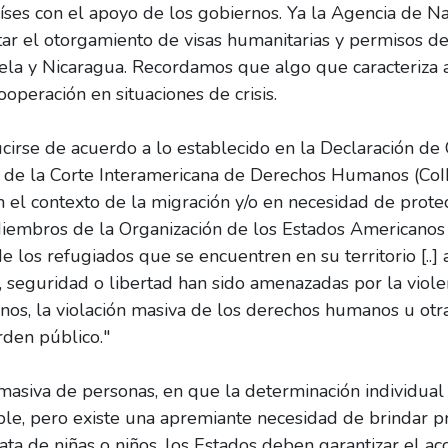
es con el apoyo de los gobiernos. Ya la Agencia de Na
ar el otorgamiento de visas humanitarias y permisos d
uela y Nicaragua. Recordamos que algo que caracteriza 
cooperación en situaciones de crisis.
cirse de acuerdo a lo establecido en la Declaración de
 de la Corte Interamericana de Derechos Humanos (CoID
n el contexto de la migración y/o en necesidad de protec
 Miembros de la Organización de los Estados Americano
e los refugiados que se encuentren en su territorio [..]
 seguridad o libertad han sido amenazadas por la violen
ternos, la violación masiva de los derechos humanos u ot
den público."
a masiva de personas, en que la determinación individual
ble, pero existe una apremiante necesidad de brindar pro
ta de niñas o niños, los Estados deben garantizar el acc